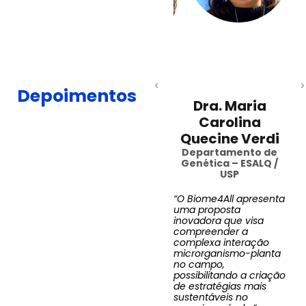
rlos
ncisco
gassi
nheiro
o e mestre
totecnia
brapa
Depoimentos
Dra. Maria
enta
Carolina
pela
F
 permite
Quecine Verdi
eito da
Departamento de
Leonardo Cury
 práticas
Genética – ESALQ /
is,
da Silva
USP
D
ando uma
ação
“O Biome4All apresenta
das
“Utilizar a tecnologia
uma proposta
s mais
oferecida pela
“As 
inovadora que visa
 para cada
Biome4all possibilita
na e
compreender a
condição de
realizar um diagnóstico
apr
complexa interação
clima. É um
da condição do solo e
Bio
microrganismo-planta
antesco em
planta de forma
uma
no campo,
o incremento
inovadora ao
pro
possibilitando a criação
abilidade da
empregar tecnologia e
des
de estratégias mais
conhecimento de
do 
sustentáveis no
ia.”
ponta”
solo