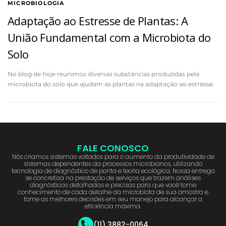
MICROBIOLOGIA
Adaptação ao Estresse de Plantas: A
União Fundamental com a Microbiota do
Solo
No blog de hoje reunimos diversas substâncias produzidas pela
microbiota do solo que ajudam as plantas na adaptação ao estresse.
FALE CONOSCO
Nós criamos sistemas voltados para o aumento da produtividade de
sistemas dependentes da processos microbianos, utilizando
tecnologia de diagnóstico de ponta e teoria ecológica. Nossa entrega
se concretiza na prestação de serviços que trazem análises
diagnósticas detalhadas e precisas para que você tome
conhecimento de cada detalhe da microbiota de sua amostra e
tome as melhores decisões em seu manejo para alcançar a
eficiência máxima.
(11) 3882-0064