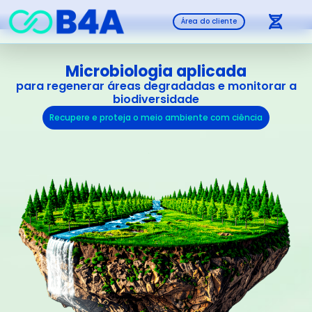
Área do cliente
Microbiologia aplicada
para regenerar áreas degradadas e monitorar a
biodiversidade
Recupere e proteja o meio ambiente com ciência