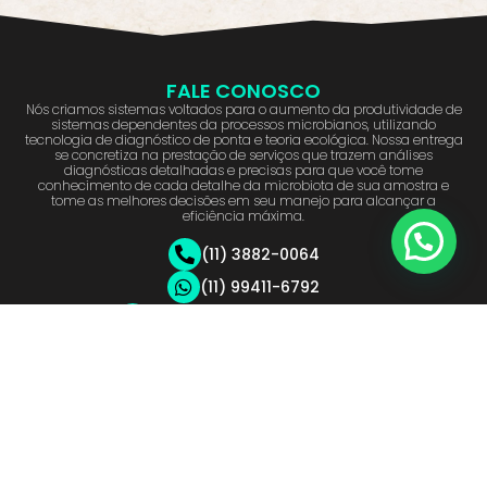
FALE CONOSCO
Nós criamos sistemas voltados para o aumento da produtividade de
sistemas dependentes da processos microbianos, utilizando
tecnologia de diagnóstico de ponta e teoria ecológica. Nossa entrega
se concretiza na prestação de serviços que trazem análises
diagnósticas detalhadas e precisas para que você tome
conhecimento de cada detalhe da microbiota de sua amostra e
tome as melhores decisões em seu manejo para alcançar a
eficiência máxima.
(11) 3882-0064
(11) 99411-6792
contato@biome4all.com.br
Redes sociais
voltar ao topo