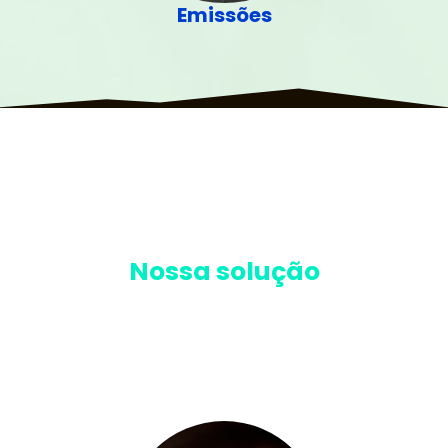
Emissões
O Problema
A degradação ambiental e a falta de métricas
confiáveis de biodiversidade dificultam ações
sustentáveis e atendimentos a exigências ESG.
Nossa solução
Utilizamos diagnóstico microbiológico de solo e
água para planos de regeneração ambiental e
monitoramento contínuo da biodiversidade,
apoiando compliance e projetos ESG.