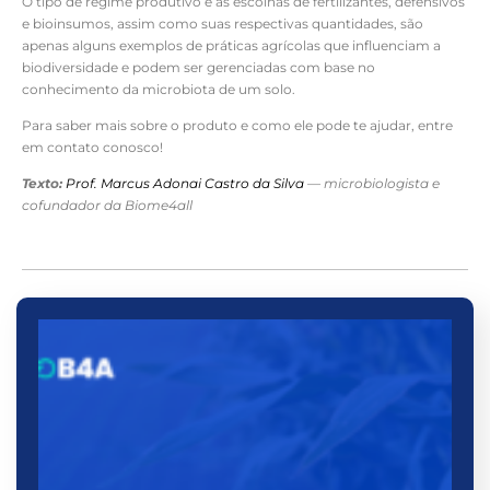
O tipo de regime produtivo e as escolhas de fertilizantes, defensivos
e bioinsumos, assim como suas respectivas quantidades, são
apenas alguns exemplos de práticas agrícolas que influenciam a
biodiversidade e podem ser gerenciadas com base no
conhecimento da microbiota de um solo.
Para saber mais sobre o produto e como ele pode te ajudar, entre
em contato conosco!
Texto:
Prof. Marcus Adonai Castro da Silva
— microbiologista e
cofundador da Biome4all