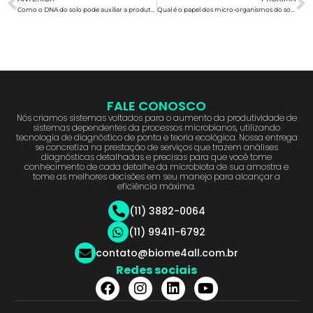
Como o DNA do solo pode auxiliar a produtividade agrícola?
Qual é o papel dos micro-organismos do solo no sequestro de carbono?
FALE CONOSCO
Nós criamos sistemas voltados para o aumento da produtividade de
sistemas dependentes da processos microbianos, utilizando
tecnologia de diagnóstico de ponta e teoria ecológica. Nossa entrega
se concretiza na prestação de serviços que trazem análises
diagnósticas detalhadas e precisas para que você tome
conhecimento de cada detalhe da microbiota de sua amostra e
tome as melhores decisões em seu manejo para alcançar a
eficiência máxima.
(11) 3882-0064
(11) 99411-6792
contato@biome4all.com.br
Redes sociais