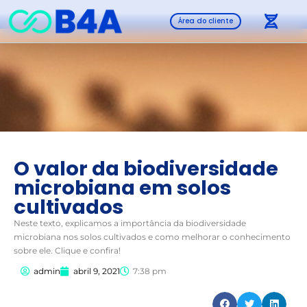
Área do cliente
O valor da biodiversidade
microbiana em solos
cultivados
Neste texto, explicamos a importância da biodiversidade
microbiana nos solos cultivados e como melhorar o conhecimento
sobre ele. Clique e confira!
admin
abril 9, 2021
7:38 pm