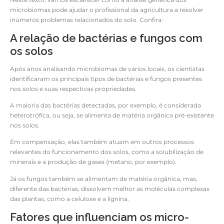
microbiomas pode ajudar o profissional da agricultura a resolver
inúmeros problemas relacionados do solo. Confira:
A relação de bactérias e fungos com
os solos
Após anos analisando microbiomas de vários locais, os cientistas
identificaram os principais tipos de bactérias e fungos presentes
nos solos e suas respectivas propriedades.
A maioria das bactérias detectadas, por exemplo, é considerada
heterotrófica, ou seja, se alimenta de matéria orgânica pré-existente
nos solos.
Em compensação, elas também atuam em outros processos
relevantes do funcionamento dos solos, como a solubilização de
minerais e a produção de gases (metano, por exemplo).
Já os fungos também se alimentam de matéria orgânica, mas,
diferente das bactérias, dissolvem melhor as moléculas complexas
das plantas, como a celulose e a lignina.
Fatores que influenciam os micro-