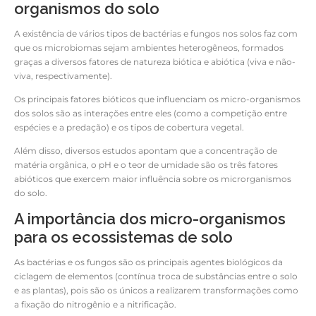
organismos do solo
A existência de vários tipos de bactérias e fungos nos solos faz com
que os microbiomas sejam ambientes heterogêneos, formados
graças a diversos fatores de natureza biótica e abiótica (viva e não-
viva, respectivamente).
Os principais fatores bióticos que influenciam os micro-organismos
dos solos são as interações entre eles (como a competição entre
espécies e a predação) e os tipos de cobertura vegetal.
Além disso, diversos estudos apontam que a concentração de
matéria orgânica, o pH e o teor de umidade são os três fatores
abióticos que exercem maior influência sobre os microrganismos
do solo.
A importância dos micro-organismos
para os ecossistemas de solo
As bactérias e os fungos são os principais agentes biológicos da
ciclagem de elementos (contínua troca de substâncias entre o solo
e as plantas), pois são os únicos a realizarem transformações como
a fixação do nitrogênio e a nitrificação.