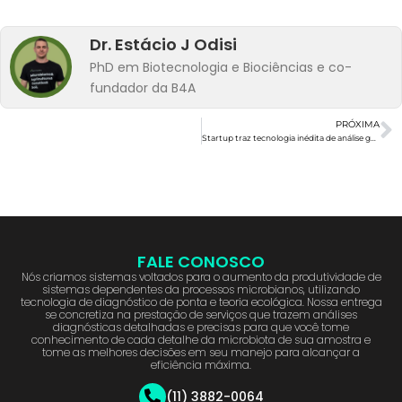
Dr. Estácio J Odisi
PhD em Biotecnologia e Biociências e co-
fundador da B4A
PRÓXIMA
Startup traz tecnologia inédita de análise genética do solo
FALE CONOSCO
Nós criamos sistemas voltados para o aumento da produtividade de
sistemas dependentes da processos microbianos, utilizando
tecnologia de diagnóstico de ponta e teoria ecológica. Nossa entrega
se concretiza na prestação de serviços que trazem análises
diagnósticas detalhadas e precisas para que você tome
conhecimento de cada detalhe da microbiota de sua amostra e
tome as melhores decisões em seu manejo para alcançar a
eficiência máxima.
(11) 3882-0064