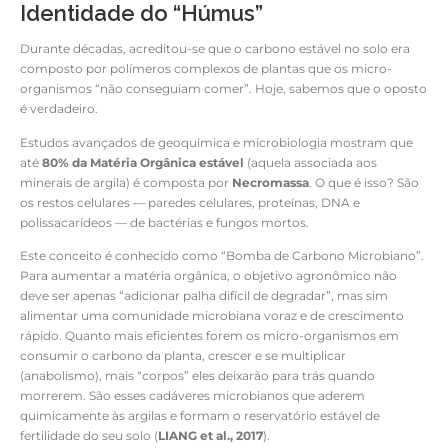
Identidade do “Húmus”
Durante décadas, acreditou-se que o carbono estável no solo era
composto por polímeros complexos de plantas que os micro-
organismos “não conseguiam comer”. Hoje, sabemos que o oposto
é verdadeiro.
Estudos avançados de geoquímica e microbiologia mostram que
até
80% da Matéria Orgânica estável
(aquela associada aos
minerais de argila) é composta por
Necromassa
. O que é isso? São
os restos celulares — paredes celulares, proteínas, DNA e
polissacarídeos — de bactérias e fungos mortos.
Este conceito é conhecido como “Bomba de Carbono Microbiano”.
Para aumentar a matéria orgânica, o objetivo agronômico não
deve ser apenas “adicionar palha difícil de degradar”, mas sim
alimentar uma comunidade microbiana voraz e de crescimento
rápido. Quanto mais eficientes forem os micro-organismos em
consumir o carbono da planta, crescer e se multiplicar
(anabolismo), mais “corpos” eles deixarão para trás quando
morrerem. São esses cadáveres microbianos que aderem
quimicamente às argilas e formam o reservatório estável de
fertilidade do seu solo (
LIANG et al., 2017
).