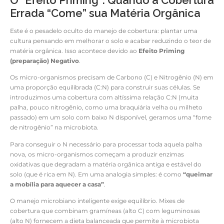
O “Efeito Priming”: Quando a Cobertura
Errada “Come” sua Matéria Orgânica
Este é o pesadelo oculto do manejo de cobertura: plantar uma
cultura pensando em melhorar o solo e acabar reduzindo o teor de
matéria orgânica. Isso acontece devido ao
Efeito Priming
(preparação) Negativo
.
Os micro-organismos precisam de Carbono (C) e Nitrogênio (N) em
uma proporção equilibrada (C:N) para construir suas células. Se
introduzimos uma cobertura com altíssima relação C:N (muita
palha, pouco nitrogênio, como uma braquiária velha ou milheto
passado) em um solo com baixo N disponível, geramos uma “fome
de nitrogênio” na microbiota.
Para conseguir o N necessário para processar toda aquela palha
nova, os micro-organismos começam a produzir enzimas
oxidativas que degradam a matéria orgânica antiga e estável do
solo (que é rica em N). Em uma analogia simples: é como
“queimar
a mobília para aquecer a casa”
.
O manejo microbiano inteligente exige equilíbrio. Mixes de
cobertura que combinam gramíneas (alto C) com leguminosas
(alto N) fornecem a dieta balanceada que permite à microbiota