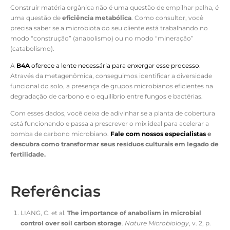
Construir matéria orgânica não é uma questão de empilhar palha, é
uma questão de
eficiência metabólica
. Como consultor, você
precisa saber se a microbiota do seu cliente está trabalhando no
modo “construção” (anabolismo) ou no modo “mineração”
(catabolismo).
A
B4A
oferece a lente necessária para enxergar esse processo
.
Através da metagenômica, conseguimos identificar a diversidade
funcional do solo, a presença de grupos microbianos eficientes na
degradação de carbono e o equilíbrio entre fungos e bactérias.
Com esses dados, você deixa de adivinhar se a planta de cobertura
está funcionando e passa a prescrever o mix ideal para acelerar a
bomba de carbono microbiano.
Fale com nossos especialistas
e
descubra como transformar seus resíduos culturais em legado de
fertilidade.
Referências
LIANG, C. et al.
The importance of anabolism in microbial
control over soil carbon storage
.
Nature Microbiology
, v. 2, p.