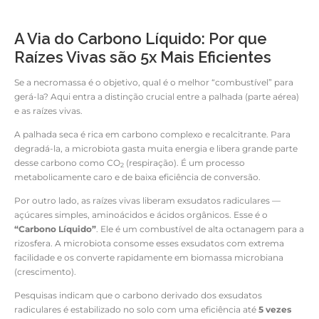
A Via do Carbono Líquido: Por que
Raízes Vivas são 5x Mais Eficientes
Se a necromassa é o objetivo, qual é o melhor “combustível” para
gerá-la? Aqui entra a distinção crucial entre a palhada (parte aérea)
e as raízes vivas.
A palhada seca é rica em carbono complexo e recalcitrante. Para
degradá-la, a microbiota gasta muita energia e libera grande parte
desse carbono como CO
(respiração). É um processo
2
metabolicamente caro e de baixa eficiência de conversão.
Por outro lado, as raízes vivas liberam exsudatos radiculares —
açúcares simples, aminoácidos e ácidos orgânicos. Esse é o
“Carbono Líquido”
. Ele é um combustível de alta octanagem para a
rizosfera. A microbiota consome esses exsudatos com extrema
facilidade e os converte rapidamente em biomassa microbiana
(crescimento).
Pesquisas indicam que o carbono derivado dos exsudatos
radiculares é estabilizado no solo com uma eficiência até
5 vezes