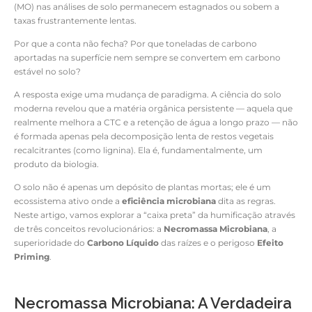
(MO) nas análises de solo permanecem estagnados ou sobem a
taxas frustrantemente lentas.
Por que a conta não fecha? Por que toneladas de carbono
aportadas na superfície nem sempre se convertem em carbono
estável no solo?
A resposta exige uma mudança de paradigma. A ciência do solo
moderna revelou que a matéria orgânica persistente — aquela que
realmente melhora a CTC e a retenção de água a longo prazo — não
é formada apenas pela decomposição lenta de restos vegetais
recalcitrantes (como lignina). Ela é, fundamentalmente, um
produto da biologia.
O solo não é apenas um depósito de plantas mortas; ele é um
ecossistema ativo onde a
eficiência microbiana
dita as regras.
Neste artigo, vamos explorar a “caixa preta” da humificação através
de três conceitos revolucionários: a
Necromassa Microbiana
, a
superioridade do
Carbono Líquido
das raízes e o perigoso
Efeito
Priming
.
Necromassa Microbiana: A Verdadeira