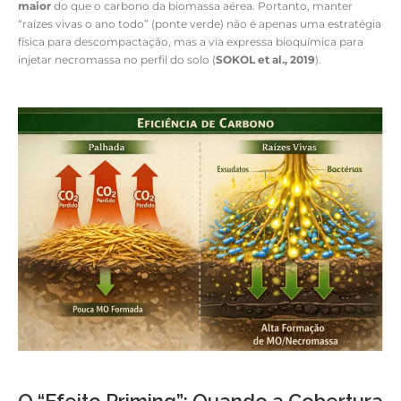
maior
do que o carbono da biomassa aérea. Portanto, manter
“raízes vivas o ano todo” (ponte verde) não é apenas uma estratégia
física para descompactação, mas a via expressa bioquímica para
injetar necromassa no perfil do solo (
SOKOL et al., 2019
).