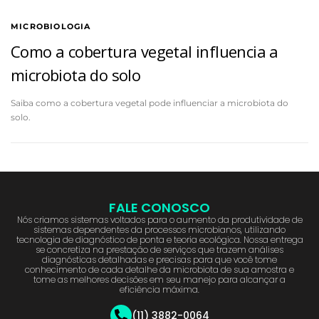
MICROBIOLOGIA
Como a cobertura vegetal influencia a
microbiota do solo
Saiba como a cobertura vegetal pode influenciar a microbiota do
solo.
FALE CONOSCO
Nós criamos sistemas voltados para o aumento da produtividade de
sistemas dependentes da processos microbianos, utilizando
tecnologia de diagnóstico de ponta e teoria ecológica. Nossa entrega
se concretiza na prestação de serviços que trazem análises
diagnósticas detalhadas e precisas para que você tome
conhecimento de cada detalhe da microbiota de sua amostra e
tome as melhores decisões em seu manejo para alcançar a
eficiência máxima.
(11) 3882-0064